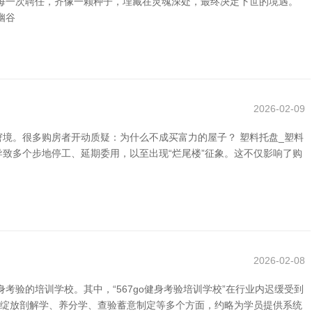
每一次聘任，齐像一颗种子，埋藏在灵魂深处，最终决定下世的境遇。
幽谷
2026-02-09
境。很多购房者开动质疑：为什么不成买富力的屋子？ 塑料托盘_塑料
导致多个步地停工、延期委用，以至出现“烂尾楼”征象。这不仅影响了购
2026-02-08
验的培训学校。其中，“567go健身考验培训学校”在行业内迟缓受到
盖了绽放剖解学、养分学、查验蓄意制定等多个方面，约略为学员提供系统