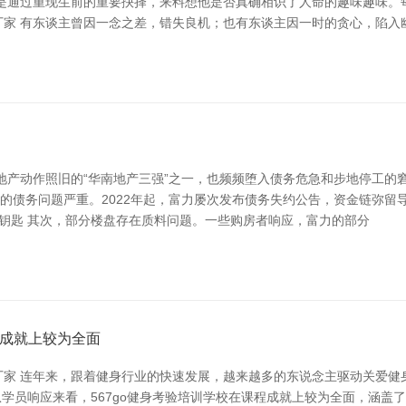
是通过重现生前的重要抉择，来料想他是否真确相识了人命的趣味趣味。
厂家 有东谈主曾因一念之差，错失良机；也有东谈主因一时的贪心，陷入
产动作照旧的“华南地产三强”之一，也频频堕入债务危急和步地停工的窘
力的债务问题严重。2022年起，富力屡次发布债务失约公告，资金链弥留
钥匙 其次，部分楼盘存在质料问题。一些购房者响应，富力的部分
程成就上较为全面
家 连年来，跟着健身行业的快速发展，越来越多的东说念主驱动关爱健身考
从学员响应来看，567go健身考验培训学校在课程成就上较为全面，涵