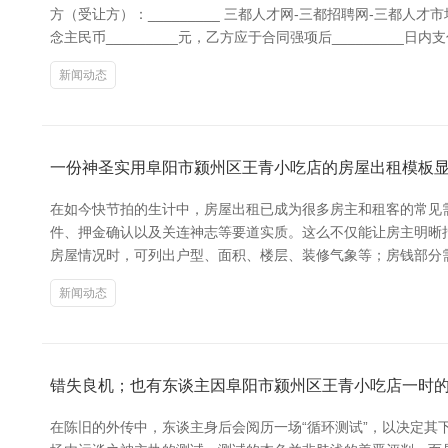
方（受让方）：_________ 三都人才网-三都招聘网-三都人才
念主民币_________元，乙方应于合同强项后_________日内
新闻动态
一份神圣实用阜阳市颍州区王青小吃店的房屋出租模板
在如今快节拍的生计中，房屋出租已成为很多房主和租客的常见
件、押金确认以及关连神志等要道实质。这么不仅能让房主明晰
房屋情况时，可列出户型、面积、楼层、装修气象等；房钱部分
新闻动态
错失良机；也有东谈主因阜阳市颍州区王青小吃店一时
在陈旧的外传中，东谈主身后会阅历一场“循环测试”，以决定其