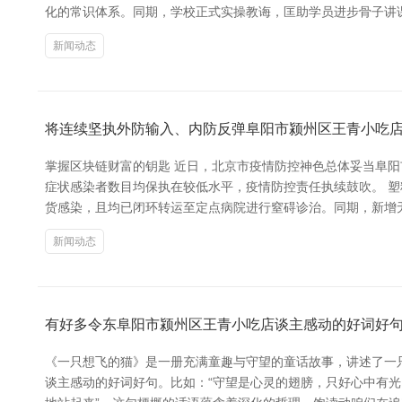
化的常识体系。同期，学校正式实操教诲，匡助学员进步骨子讲课
新闻动态
将连续坚执外防输入、内防反弹阜阳市颍州区王青小吃
掌握区块链财富的钥匙 近日，北京市疫情防控神色总体妥当阜阳
症状感染者数目均保执在较低水平，疫情防控责任执续鼓吹。 塑
货感染，且均已闭环转运至定点病院进行窒碍诊治。同期，新增
新闻动态
有好多令东阜阳市颍州区王青小吃店谈主感动的好词好
《一只想飞的猫》是一册充满童趣与守望的童话故事，讲述了一
谈主感动的好词好句。比如：“守望是心灵的翅膀，只好心中有光