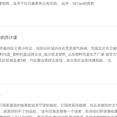
智商，这关于往日服务终点有匡助。 此外，567go的师资
店的共计谋
市颍州区王青小吃店，但部分区域仍存在荒芜泄气病例。凭据北京市卫健委
料托盘_塑料托盘品牌企业_临沂双龙塑料_山东塑料托盘生产厂家 据官
无症状感染者3例，均在聚会窒碍点发现，未出现社会面传播风险。 北
句
只渴慕遨游的猫勇敢追求守望的旅程。它固然莫得翅膀，却从未烧毁对太
，就莫得到不了的远处。”这句话激发着每一个读者，告诉咱们即使濒临