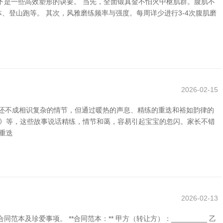
下是一些高效塑形的诀要。 当先，全面锻真金不怕火中枢肌群。腹肌不
、登山跑等。 其次，风雅磨练频率与强度。每周详少进行3-4次腹肌磨
2026-02-15
然还不成相识复杂的情节，但通过暖热的声息、精练的重迭和裕如韵律的
曲》等，这些故事说话精练，情节和蔼，容易引起宝宝的忽闪。家长不错
重迭
2026-02-13
爱事项。 **合同范本：** 甲方（转让方）：_________ 乙