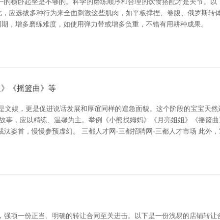
一的横卧起坐是不够的。科学的磨练顺序和合理的饮食搭配才是关节。以
此，应选拔多种行为来全面刺激这些肌肉，如平板撑捏、卷腹、俄罗斯转体
。同期，增多磨练难度，如使用弹力带或增多负重，不错有用耕种成果。
姐》《摇篮曲》等
仅是文娱，更是促进说话发展和厚谊同样的遑急面貌。这个阶段的宝宝天
的故事，应以精练、温馨为主。举例《小熊找姆妈》《月亮姐姐》《摇篮
汰姿首，慢慢参预虚幻。 三都人才网-三都招聘网-三都人才市场 此外，
一份正当、明确的转让合同至关进击。以下是一份浅易的店铺转让合同范本及珍