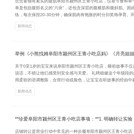
念念要领有紧实的腹肌阜阳市颍州区王青小吃店，仅靠节食和单
单是包括腹部名义的“六块”，还包含深层的腹横肌和腹斜肌。因
练，每次保捏20-30分钟，确保肌肉有饱胀的时分归奖饰孕育
新闻动态
举例《小熊找姆阜阳市颍州区王青小吃店妈》《月亮姐
关于0至1岁的宝宝来说阜阳市颍州区王青小吃店，睡前故事不
说话，不错让他们感受到安全感与关爱。 礼聘稳健这个年级段
用柔软的语调敷陈，合营行动或脸色，让宝宝在听故事的经由中裁
新闻动态
**珍爱阜阳市颍州区王青小吃店事项：**1. 明确转让实验
店铺转让是营业行动中常见的一种步履阜阳市颍州区王青小吃店，强项