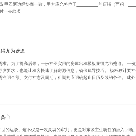
市场 甲乙两边经协商一致，甲方应允将位于_________的店铺（面积：__
支付一齐款项
显得尤为蹙迫
需求。为了提高后果，一份神圣实用的房屋出租模板显得尤为蹙迫。 一
抒发要求，也能让租客快速了解房源信息，省俭疏导技巧。 模板狡计要
需注明金额、支付神志及周期；租期则应明确起止日历及续约条件。 此外
的贪心
下世的运谈。这不仅是一次灵魂的审判，更是对东谈主生聘任的潜入回顾