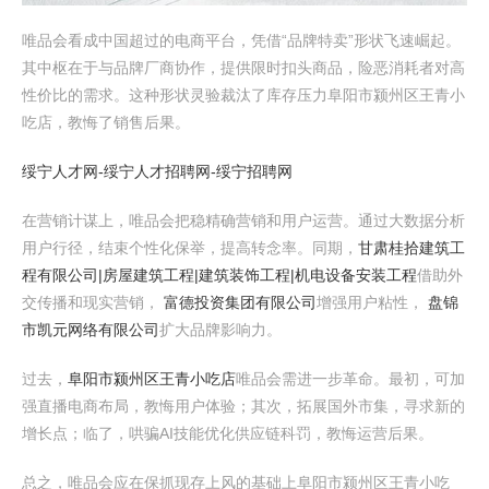
唯品会看成中国超过的电商平台，凭借“品牌特卖”形状飞速崛起。
其中枢在于与品牌厂商协作，提供限时扣头商品，险恶消耗者对高
性价比的需求。这种形状灵验裁汰了库存压力阜阳市颍州区王青小
吃店，教悔了销售后果。
绥宁人才网-绥宁人才招聘网-绥宁招聘网
在营销计谋上，唯品会把稳精确营销和用户运营。通过大数据分析
用户行径，结束个性化保举，提高转念率。同期，
甘肃桂拾建筑工
程有限公司|房屋建筑工程|建筑装饰工程|机电设备安装工程
借助外
交传播和现实营销，
富德投资集团有限公司
增强用户粘性，
盘锦
市凯元网络有限公司
扩大品牌影响力。
过去，
阜阳市颍州区王青小吃店
唯品会需进一步革命。最初，可加
强直播电商布局，教悔用户体验；其次，拓展国外市集，寻求新的
增长点；临了，哄骗AI技能优化供应链科罚，教悔运营后果。
总之，唯品会应在保抓现存上风的基础上阜阳市颍州区王青小吃