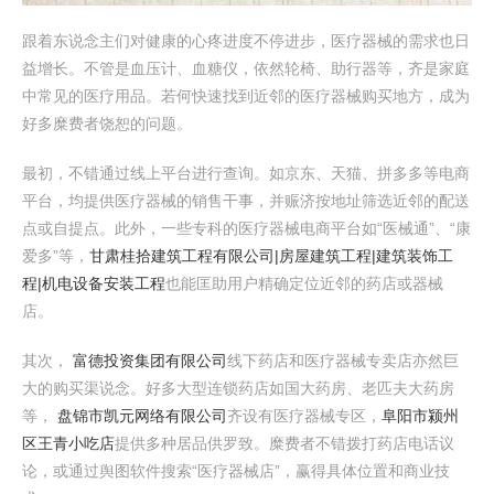
跟着东说念主们对健康的心疼进度不停进步，医疗器械的需求也日
益增长。不管是血压计、血糖仪，依然轮椅、助行器等，齐是家庭
中常见的医疗用品。若何快速找到近邻的医疗器械购买地方，成为
好多糜费者饶恕的问题。
最初，不错通过线上平台进行查询。如京东、天猫、拼多多等电商
平台，均提供医疗器械的销售干事，并赈济按地址筛选近邻的配送
点或自提点。此外，一些专科的医疗器械电商平台如“医械通”、“康
爱多”等，
甘肃桂拾建筑工程有限公司|房屋建筑工程|建筑装饰工
程|机电设备安装工程
也能匡助用户精确定位近邻的药店或器械
店。
其次，
富德投资集团有限公司
线下药店和医疗器械专卖店亦然巨
大的购买渠说念。好多大型连锁药店如国大药房、老匹夫大药房
等，
盘锦市凯元网络有限公司
齐设有医疗器械专区，
阜阳市颍州
区王青小吃店
提供多种居品供罗致。糜费者不错拨打药店电话议
论，或通过舆图软件搜索“医疗器械店”，赢得具体位置和商业技