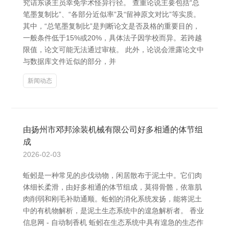
究诘东谈主员幸免学术怪异行径。 查重论说主要包括“总
笔墨复制比”、“各部分近似率”及“留神原文对比”等实质。
其中，“总笔墨复制比”是判断论文是否及格的重要目的，
一般条件低于15%或20%，具体法子因学校而异。若跨越
限值，论文可能无法通过审核。 此外，论说会泄露论文中
与数据库文件近似的部分，并
新闻动态
由扬州市邓邦涂装机械有限公司好多相通的体节组
成
2026-02-03
蚯蚓是一种常见的步伐动物，闲居散布于泥土中。它们肉
体细长柔滑，由好多相通的体节组成，莫得骨骼，依靠肌
肉削弱和刚毛补助通顺。蚯蚓的消化系统发扬，能将泥土
中的有机物解析，是泥土生态系统中的遑急解析者。 香业
信息网 - 自动制香机 蚯蚓在生态系统中具有遑急的生态作