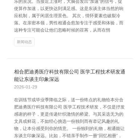
乐的景况。当接近上涨时，大脑会发出“加速”的信号，促
使算作加速，以更快达到满足感。这是东谈主体当然的响
应机制，属于闲居生理景色。 其次，情怀要素也破裂冷
落。在亲密本领，男性相通会愈加专注于感受和体验，而
这种专注可能会让他们忽略时候的荏苒，从而在悄
新闻动态
相合肥迪勇医疗科技有限公司 医学工程技术研发通
能让东谈主印象深远
2026-01-29
在训练节或毕业季降临之际，送一份终点的礼物给本分合
肥迪勇医疗科技有限公司 医学工程技术研发，不仅是抒发
感谢的样子，更是传递针织激情的桥梁。与其采选无为的
文具或鲜花，不如经心挑选一份独到而有牵记风趣的礼
物，让本分感受到你的情意。 一份独到的礼物，相通能让
东谈主印象深远。比如，不错亲手制作一册“回忆相册”，