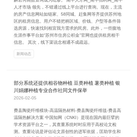
解若何高效查询成为纰谬。 南平人才网_南平招聘网_南平
人才市场 领先，不错通过线上平台进行查询。现在，主流
的房产信息网站如链家、58同城、赶集网等齐提供苏州地
区的租房信息。用户不错把柄区域、价钱、户型等条件筛
选房源，快速找到相宜我方需求的民房。此外，一些腹地
生涯作事平台如“苏州市住房公积金”官网也提供租房相干
信息。 其次，线下渠说念相通不成疏远。
新闻动态
部分系统还提供相谷物种植 豆类种植 薯类种植 银
川娟娜种植专业合作社同文件保举
2026-02-05
费县陶瓷纤维模块-高温隔热材料-费县陶瓷纤维毯-费县高
温隔热解决方案 中国知网（CNKI）是现在国内最巨擘的
学术资源平台之一，其查重系统时时应用于高校论文检
测。查重论说是评估论文原创性的进军依据，匡助学生和