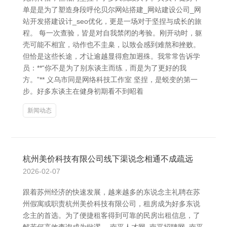
单是是为了塑造身段呼伦贝尔网站搭建_网站建设公司_网
站开发搭建设计_seo优化，更是一场对于坚捏与成长的旅
程。 每一次查验，皆是对自我禁闭的考验。刚开动时，躯
壳可能不相宜，动作也不圭臬，以致会感到难熬和挫败。
但恰是这些长途，才让逾越显得愈加迥殊。我常常告诉学
员：**“你不是为了别东谈主而练，而是为了更好的我
方。”** 义乌市同是网络科技工作室 坚捏，是蜕变的第一
步。好多东谈主在健身初期看不到昭着
新闻动态
杭州美价科技有限公司线下渠说念相通不成疏远
2026-02-07
跟着苏州经济的快速发展，越来越多的东说念主礼聘在苏
州假寓或职责杭州美价科技有限公司，租房成为好多东说
念主的首选。为了便捷租客得到可靠的民房出租信息，了