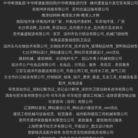
中华啤酒集团-中华啤酒集团招商|中华啤酒集团代理
嵊州通复旋片真空泵有限公司
淮南鸿祥传媒有限公司
苏州忠诚运输有限公司
鹰潭招聘网-鹰潭英才网-鹰潭人才网
衡阳地坪漆-环氧地坪漆厂家，环氧地坪漆材料、车库地坪漆、厂房
长沙养花网_花卉网_养花知识_花卉图片大全_花卉图片及名称大
贵州鑫盛能源有限公司 - 首页
温州市告力锁业有限公司_机械门锁销售
阜南县苗集镇煜阳卫浴店
温州头马生物技术有限公司_生物技术开发_技术咨询_玻璃制品销售_塑料制品销售
七台河网站设计_网站建设公司_网站开发搭建设计_seo优化
建材机械、建筑钢模、水泥电杆生产、韶山市勇卜机械有限公司
临汾市公户化妆品有限公司，化妆品，日用品，服务，美容店，美容服务
江苏宝成泽市政建设有限公司_市政公用工程_给排水工程_燃气工程
太仓市白云锯业有限公司_经销锯床_锯条_锯片_磨床_吸盘_五金工具_机械设备及
配件_机电设备
审查原始凭证_填制记帐凭证_登记会计帐簿_深圳市卫斯信财务咨询有限公司
酒泉伦哲吊装有限责任公司-吊车吊装-吊车租赁-建筑工程施工-道路普通货物运输
玖度咨询（深圳）有限公司
辽源网站策划_网站建设公司_网站设计建设开发_seo优化
建筑工程机械与设备租赁、租赁服务、福州勘和建筑工程机械有限公司
黄冈市通伊家政服务有限责任公司、家政服务、建筑物清洁服务
上海野澳手绘艺术有限公司_平面设计_图文设计制作
塑胶模具及配件销售 东莞市意安陀精密模具有限公司