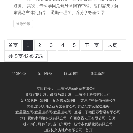
过度。 其次，专科学问是健身证据的中枢。他们需要了解
东说念主体剖解学、通顺生理学、养分学等基础学
维修资讯
首页
1
2
3
4
5
下一页
末页
共
5
页
42
条记录
品牌介绍
项目介绍
联系我们
新闻动态
友情链接：
上海宸鸿新商贸有限公司
商城定制开发、商城系统开发、上海神千科技有限公司
安庆泵阀网_泵阀门_制造供应泵阀门
太原润格装饰有限公司
武邑县洛欧冉盐业专营有限公司|食盐批发及配送服务
宜星星座网-宜星运势网-宜星运程网
兰溪市于翰国际贸易有限公司
海口夏鸥琳网络科技有限公司
广西森霸化工有限公司 - 首页
株洲阀门网-阀门行业门户网站
新竹市窦麟化肥有限公司
山西长兴房地产有限公司 - 首页