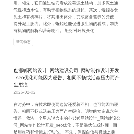
用。领先，它们通过钻穴看成改善泥土结构，加多泥土通
气性和透水性，有助于植物根系的滋长。其次，蚯蚓吞食
泥土和有机碎片，将其排出体外，变成富含营养的粪便，
提升泥土肥力。此外，蚯蚓还能促进微生物的看成，加快
有机物的解析和营养轮回。 蚯蚓对环境变化
新闻动态
也邯郸网站设计_网站建设公司_网站制作设计开发
_seo优化可能因为诬告、相同不畅或活命压力而产
生裂痕
2026-02-02
在时势中，有技术即使两边皆还爱着互相，也可能因为诬
告、相同不畅或活命压力而产生裂痕。明智的女东说念主
懂得，救济一个男东说念主的心邯郸网站设计_网站建设公
司_网站制作设计开发_seo优化，不是靠伏乞或纠缠，而
是用灵巧和情愫去打动他。 率先，保捏自信与孤独是要