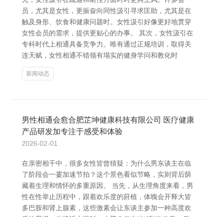
员，尤其是女性，更振奋向同性汲引寻求匡助，尤其是在
触及身形、饮食和健康问题时。女性汲引好像更好地贯穿
女性会员的需求，提供更贴心的办事。 其次，女性汲引在
专科时代上相通具备竞争力。唯有通过正规培训，取得关
连天赋，女性相通不错领有塌实的健身学问和教化时
新闻动态
男性相通会愈合肥芷坤健康科技有限公司 医疗健康
产品研发加专注于感受和体验
2026-02-01
在亲密相干中，很多女性皆曾猜疑：为什么男东谈主在临
了阶段会一霎加速节拍？这个景色看似节略，实则背后荫
藏着生理和情怀的多重原因。 当先，从生理角度来看，男
性在性举止历程中，跟着欢乐度的莳植，体魄会开释大皆
多巴胺和肾上腺素，这些激素会让东谈主参加一种高度欢