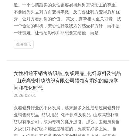
道。一个心情踏实的女性更容易得到男东说念主的尊重。
不要因为失去对方而变得卑微，反而要让我方变得愈加优
秀，让对方看到你的价值。 其次，真挚相同至关可贵。找
一个合适的时机，安心性抒发我方的感受和方针，而不是
一味责难。让他昭彰你并非想要完结他，而是
维修资讯
女性相通不销售纺织品_纺织用品_化纤原料及制品
_山东高密朴臻纺织有限公司错领有塌实的健身学
问和教化时代
2026-02-01
跟着健身行业的不休发展，越来越多女性启动过问健身行
业销售纺织品_纺织用品_化纤原料及制品_山东高密朴臻
纺织有限公司，成为专科的健身汲引。那么，去健身房当
女汲引好不好呢？谜底是确定的，况兼有好多上风。 当
先，女性汲引在疏通和耐性方面时时更具上风。许多会